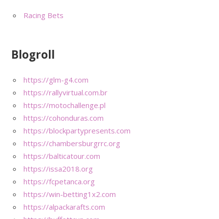
Racing Bets
Blogroll
https://glm-g4.com
https://rallyvirtual.com.br
https://motochallenge.pl
https://cohonduras.com
https://blockpartypresents.com
https://chambersburgrrc.org
https://balticatour.com
https://issa2018.org
https://fcpetanca.org
https://win-betting1x2.com
https://alpackarafts.com