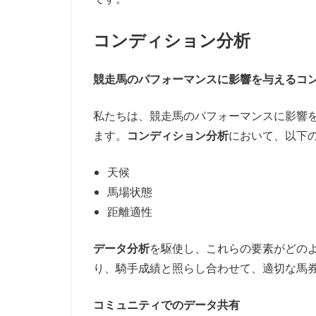
コンディション分析
競走馬のパフォーマンスに影響を与えるコ
私たちは、競走馬のパフォーマンスに影響
ます。
コンディション分析
において、以下
天候
馬場状態
距離適性
データ分析
を駆使し、これらの要素がどの
り、騎手成績と照らし合わせて、適切な馬
コミュニティでのデータ共有