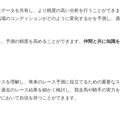
にデータを共有し、より精度の高い分析を行うことができま
馬場のコンディションがどのように変化するかを予測し、適
し、予測の精度を高めることができます。
仲間と共に知識を
ンスを理解し、将来のレース予測に役立てるための重要なス
、過去のレース結果を細かく検討し、競走馬や騎手の実力を
びにおいて自信を持つことができます。