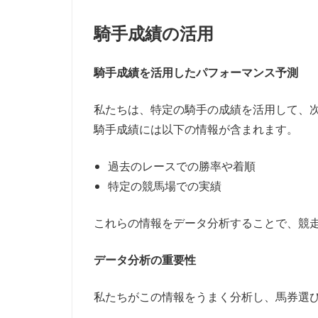
騎手成績の活用
騎手成績を活用したパフォーマンス予測
私たちは、特定の騎手の成績を活用して、
騎手成績には以下の情報が含まれます。
過去のレースでの勝率や着順
特定の競馬場での実績
これらの情報をデータ分析することで、競
データ分析の重要性
私たちがこの情報をうまく分析し、馬券選