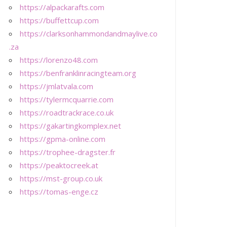
https://alpackarafts.com
https://buffettcup.com
https://clarksonhammondandmaylive.co
.za
https://lorenzo48.com
https://benfranklinracingteam.org
https://jmlatvala.com
https://tylermcquarrie.com
https://roadtrackrace.co.uk
https://gakartingkomplex.net
https://gpma-online.com
https://trophee-dragster.fr
https://peaktocreek.at
https://mst-group.co.uk
https://tomas-enge.cz