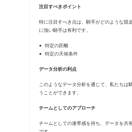
注目すべきポイント
特に注目すべき点は、騎手がどのような競
に強い騎手は有利です。
特定の距離
特定の天候条件
データ分析の利点
このようなデータ分析を通じて、私たちは
うことができます。
チームとしてのアプローチ
チームとしての連帯感を持ち、データを共
です。