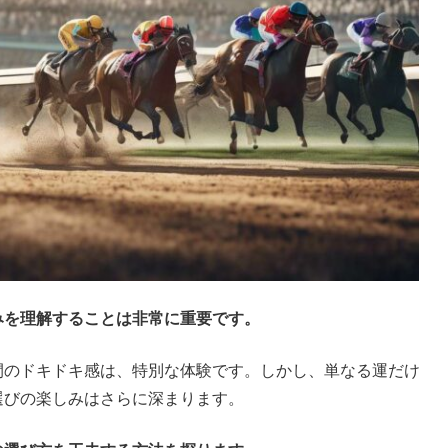
みを理解することは非常に重要です。
間のドキドキ感は、特別な体験です。しかし、単なる運だけ
選びの楽しみはさらに深まります。