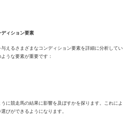
ンディション要素
を与えるさまざまなコンディション要素を詳細に分析してい
のような要素が重要です：
ように競走馬の結果に影響を及ぼすかを探ります。これによ
券選びができるようになります。