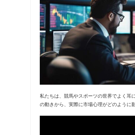
私たちは、競馬やスポーツの世界でよく耳
の動きから、実際に市場心理がどのように