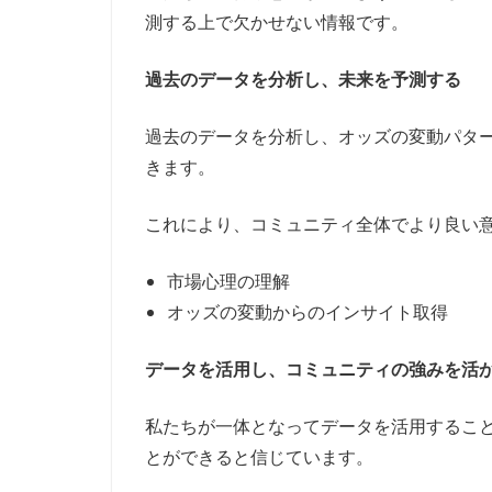
測する上で欠かせない情報です。
過去のデータを分析し、未来を予測する
過去のデータを分析し、オッズの変動パタ
きます。
これにより、コミュニティ全体でより良い
市場心理の理解
オッズの変動からのインサイト取得
データを活用し、コミュニティの強みを活
私たちが一体となってデータを活用するこ
とができると信じています。