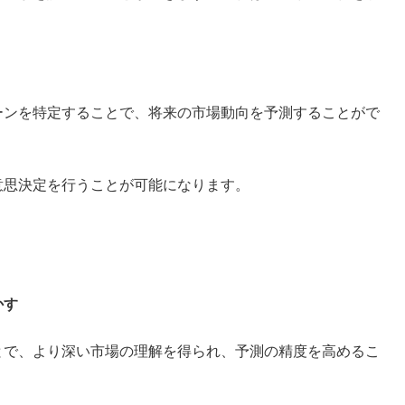
ーンを特定することで、将来の市場動向を予測することがで
意思決定を行うことが可能になります。
かす
とで、より深い市場の理解を得られ、予測の精度を高めるこ