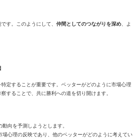
能です。このようにして、
仲間としてのつながりを深め
、よ
。
因
を特定することが重要です。ベッターがどのように市場心理
考察することで、共に勝利への道を切り開けます。
の動向を予測しようとします。
市場心理の反映であり、他のベッターがどのように考えてい