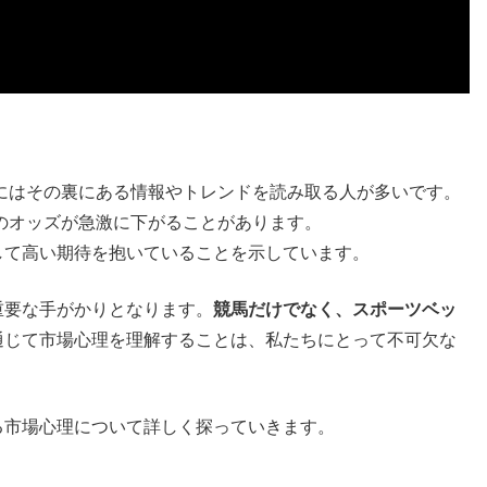
にはその裏にある情報やトレンドを読み取る人が多いです。
のオッズが急激に下がることがあります。
して高い期待を抱いていることを示しています。
重要な手がかりとなります。
競馬だけでなく、スポーツベッ
通じて市場心理を理解することは、私たちにとって不可欠な
る市場心理について詳しく探っていきます。