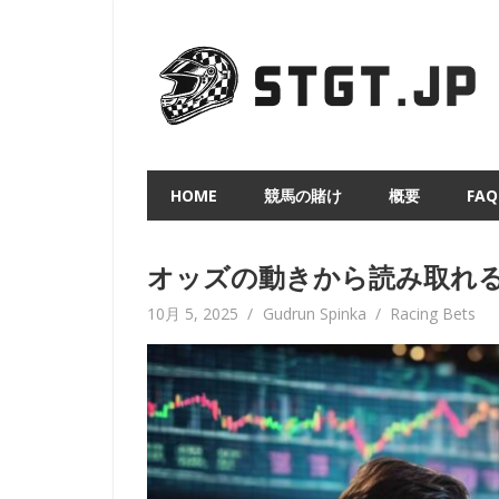
Skip
to
content
HOME
競馬の賭け
概要
FAQ
オッズの動きから読み取れ
10月 5, 2025
Gudrun Spinka
Racing Bets