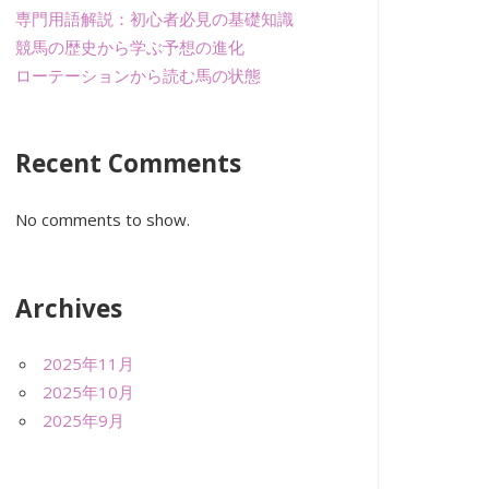
専門用語解説：初心者必見の基礎知識
競馬の歴史から学ぶ予想の進化
ローテーションから読む馬の状態
Recent Comments
No comments to show.
Archives
2025年11月
2025年10月
2025年9月