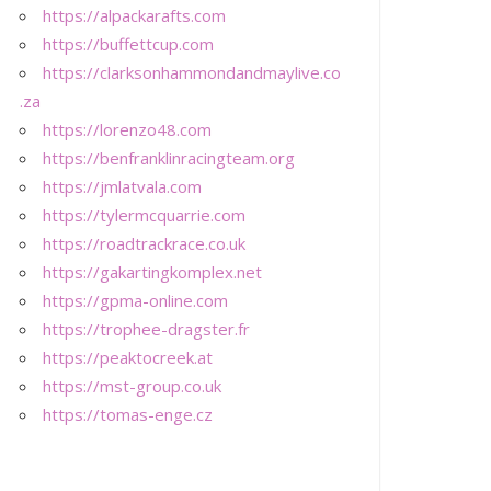
https://alpackarafts.com
https://buffettcup.com
https://clarksonhammondandmaylive.co
.za
https://lorenzo48.com
https://benfranklinracingteam.org
https://jmlatvala.com
https://tylermcquarrie.com
https://roadtrackrace.co.uk
https://gakartingkomplex.net
https://gpma-online.com
https://trophee-dragster.fr
https://peaktocreek.at
https://mst-group.co.uk
https://tomas-enge.cz