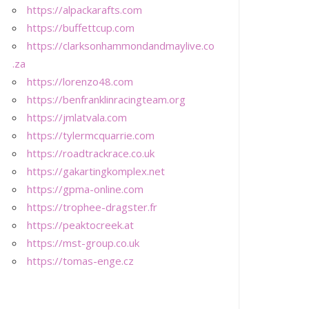
https://alpackarafts.com
https://buffettcup.com
https://clarksonhammondandmaylive.co
.za
https://lorenzo48.com
https://benfranklinracingteam.org
https://jmlatvala.com
https://tylermcquarrie.com
https://roadtrackrace.co.uk
https://gakartingkomplex.net
https://gpma-online.com
https://trophee-dragster.fr
https://peaktocreek.at
https://mst-group.co.uk
https://tomas-enge.cz